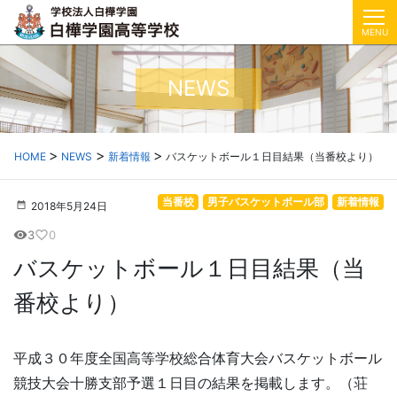
MENU
NEWS
HOME
NEWS
新着情報
バスケットボール１日目結果（当番校より）
当番校
男子バスケットボール部
新着情報
2018年5月24日
3
0
visibility
favorite_border
バスケットボール１日目結果（当
番校より）
平成３０年度全国高等学校総合体育大会バスケットボール
競技大会十勝支部予選１日目の結果を掲載します。（荘