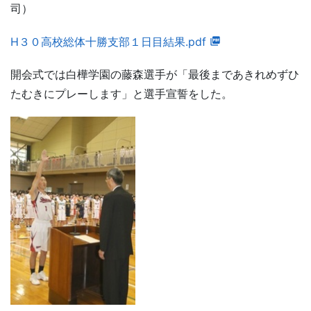
司）
H３０高校総体十勝支部１日目結果.pdf
開会式では白樺学園の藤森選手が「最後まであきれめずひ
たむきにプレーします」と選手宣誓をした。