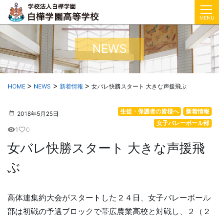
MENU
NEWS
HOME
NEWS
新着情報
女バレ快勝スタート 大きな声援飛ぶ
生徒・保護者の皆様へ
新着情報
2018年5月25日
女子バレーボール部
1
0
visibility
favorite_border
女バレ快勝スタート 大きな声援飛
ぶ
高体連集約大会がスタートした２４日、女子バレーボール
部は初戦の予選ブロックで帯広農業高校と対戦し、２（２