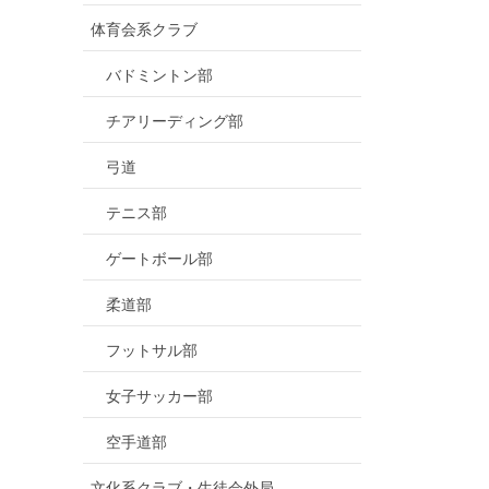
体育会系クラブ
バドミントン部
チアリーディング部
弓道
テニス部
ゲートボール部
柔道部
フットサル部
女子サッカー部
空手道部
文化系クラブ・生徒会外局