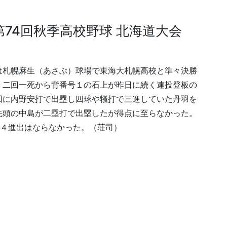
74回秋季高校野球 北海道大会
は札幌麻生（あさぶ）球場で東海大札幌高校と準々決勝
、二回一死から背番号１の石上が昨日に続く連投登板の
回に内野安打で出塁し四球や犠打で三進していた丹羽を
先頭の中島が二塁打で出塁したが得点に至らなかった。
ト４進出はならなかった。（荘司）