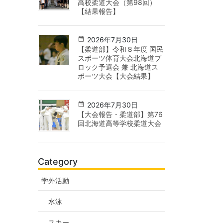
高校柔道大会（第98回）
【結果報告】
2026年7月30日
【柔道部】令和８年度 国民
スポーツ体育大会北海道ブ
ロック予選会 兼 北海道ス
ポーツ大会【大会結果】
2026年7月30日
【大会報告・柔道部】第76
回北海道高等学校柔道大会
Category
学外活動
水泳
スキー