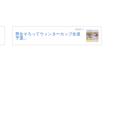
へ
男女そろってウィンターカップ全道
予選...