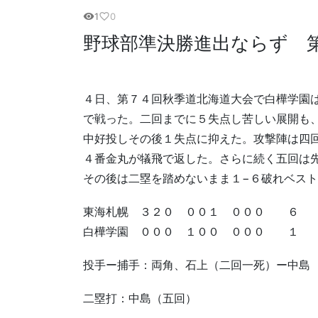
1
0
visibility
favorite_border
野球部準決勝進出ならず 第
４日、第７４回秋季道北海道大会で白樺学園
で戦った。二回までに５失点し苦しい展開も
中好投しその後１失点に抑えた。攻撃陣は四
４番金丸が犠飛で返した。さらに続く五回は
その後は二塁を踏めないまま１−６破れベス
東海札幌 ３２０ ００１ ０００ ６
白樺学園 ０００ １００ ０００ １
投手ー捕手：両角、石上（二回一死）ー中島
二塁打：中島（五回）