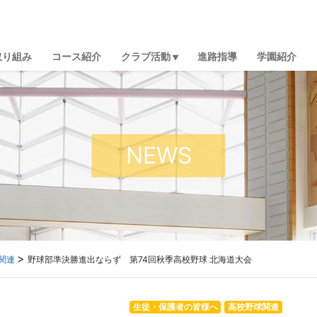
取り組み
コース紹介
クラブ活動
進路指導
学園紹介
NEWS
関連
野球部準決勝進出ならず 第74回秋季高校野球 北海道大会
生徒・保護者の皆様へ
高校野球関連