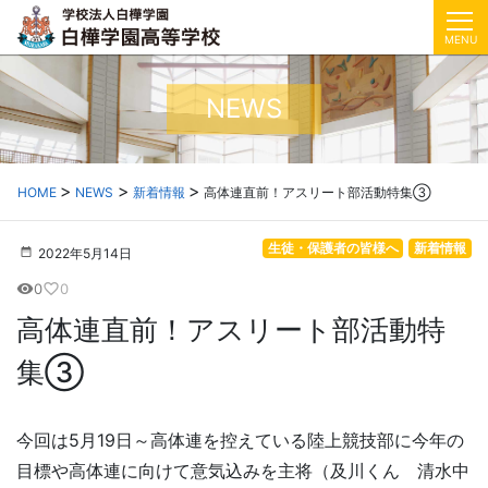
MENU
NEWS
HOME
NEWS
新着情報
高体連直前！アスリート部活動特集③
生徒・保護者の皆様へ
新着情報
2022年5月14日
0
0
visibility
favorite_border
高体連直前！アスリート部活動特
集③
今回は5月19日～高体連を控えている陸上競技部に今年の
目標や高体連に向けて意気込みを主将（及川くん 清水中