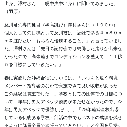
出身、澤村さん 士幌中央中出身）に聞いてみました。
（羽原）
及川君の専門種目（棒高跳び）澤村さんは（１００ｍ）。
個人としての目標として及川君は「記録である４ｍ８０ｃ
ｍを跳びたい。もちろん優勝すること。」と言っていまし
た。澤村さんは「先日の記録会では納得した走りが出来な
かったので、高体連までコンディションを整えて、１１秒
５を目標にしていきたい。」
春に実施した沖縄合宿については、「いつもと違う環境・
メンバー・指導者のなかで実施できて良い吸収があった。
この経験は貴重でした。」学校としての団体での目標
につ
いて
「昨年は男女アベック優勝が果たせなかったので、今
年は男女アベックで優勝したい。」「29年連続全校出場
している伝統ある学校・部活の中でも
ベストの成績を残せ
るように部員全員で
頑張っていきたい。」と全国を見据え