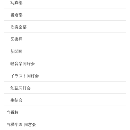
写真部
書道部
吹奏楽部
図書局
新聞局
軽音楽同好会
イラスト同好会
勉強同好会
生徒会
当番校
白樺学園 同窓会