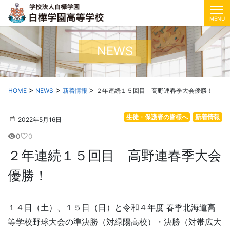
MENU
NEWS
HOME
NEWS
新着情報
２年連続１５回目 高野連春季大会優勝！
生徒・保護者の皆様へ
新着情報
2022年5月16日
0
0
visibility
favorite_border
２年連続１５回目 高野連春季大会
優勝！
１４日（土）、１５日（日）と令和４年度 春季北海道高
等学校野球大会の準決勝（対緑陽高校）・決勝（対帯広大