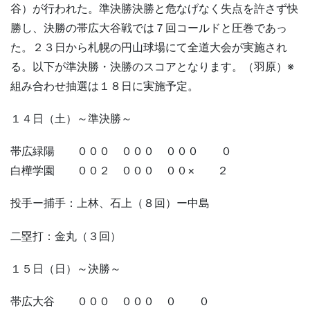
谷）が行われた。準決勝決勝と危なげなく失点を許さず快
勝し、決勝の帯広大谷戦では７回コールドと圧巻であっ
た。２３日から札幌の円山球場にて全道大会が実施され
る。以下が準決勝・決勝のスコアとなります。（羽原）※
組み合わせ抽選は１８日に実施予定。
１４日（土）～準決勝～
帯広緑陽 ０００ ０００ ０００ ０
白樺学園 ００２ ０００ ００× ２
投手ー捕手：上林、石上（８回）ー中島
二塁打：金丸（３回）
１５日（日）～決勝～
帯広大谷 ０００ ０００ ０ ０