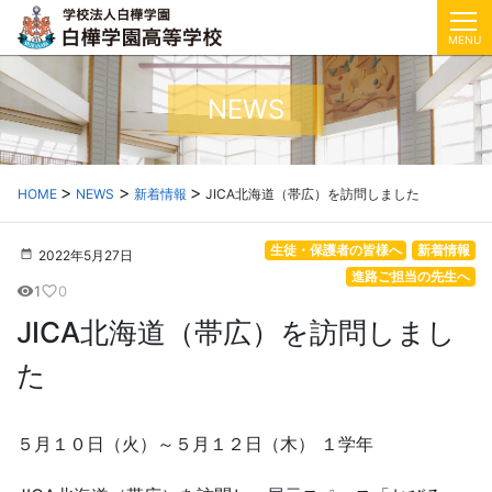
MENU
NEWS
HOME
NEWS
新着情報
JICA北海道（帯広）を訪問しました
生徒・保護者の皆様へ
新着情報
2022年5月27日
進路ご担当の先生へ
1
0
visibility
favorite_border
JICA北海道（帯広）を訪問しまし
た
５月１０日（火）～５月１２日（木） １学年