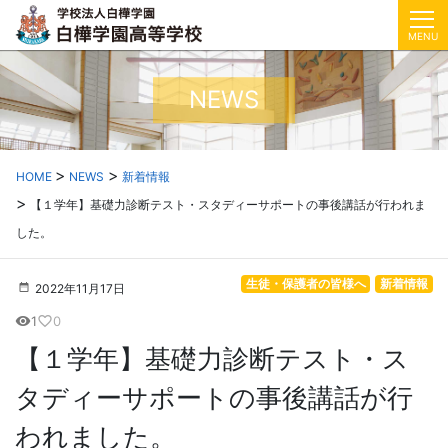
MENU
NEWS
HOME
NEWS
新着情報
【１学年】基礎力診断テスト・スタディーサポートの事後講話が行われま
した。
生徒・保護者の皆様へ
新着情報
2022年11月17日
1
0
visibility
favorite_border
【１学年】基礎力診断テスト・ス
タディーサポートの事後講話が行
われました。