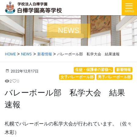
MENU
NEWS
HOME
NEWS
新着情報
バレーボール部 私学大会 結果速報
生徒・保護者の皆様へ
新着情報
2022年12月17日
女子バレーボール部
男子バレーボール部
2
0
visibility
favorite_border
バレーボール部 私学大会 結果
速報
札幌でバレーボールの私学大会が行われています。（佐々
木彩）