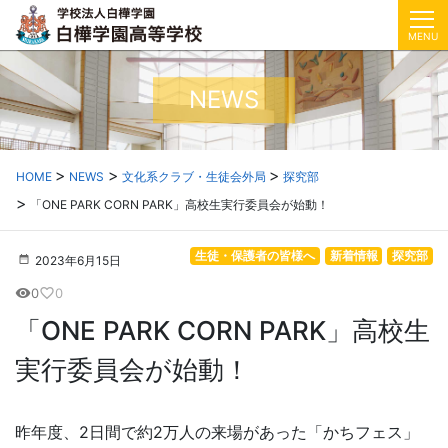
MENU
NEWS
HOME
NEWS
文化系クラブ・生徒会外局
探究部
「ONE PARK CORN PARK」高校生実行委員会が始動！
生徒・保護者の皆様へ
新着情報
探究部
2023年6月15日
0
0
visibility
favorite_border
「ONE PARK CORN PARK」高校生
実行委員会が始動！
昨年度、2日間で約2万人の来場があった「かちフェス」