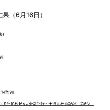
果（6月16日）
秦)
得
4秒98
）9分10秒16※大会新記録・十勝高校新記録、第6位