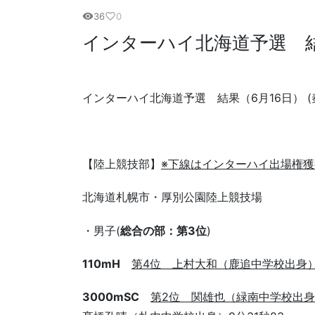
36
0
visibility
favorite_border
インターハイ北海道予選 結
インターハイ北海道予選 結果（6月16日） (
【陸上競技部】
※下線はインターハイ出場権獲
北海道札幌市・厚別公園陸上競技場
・男子(
総合の部：第3位
)
110mH
第4位 上村大和（鹿追中学校出身）1
3000mSC
第2位 関雄也（緑南中学校出身