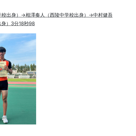
学校出身）→相澤奏人（西陵中学校出身）→中村健吾
）3分18秒98