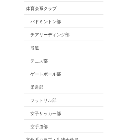
体育会系クラブ
バドミントン部
チアリーディング部
弓道
テニス部
ゲートボール部
柔道部
フットサル部
女子サッカー部
空手道部
文化系クラブ・生徒会外局