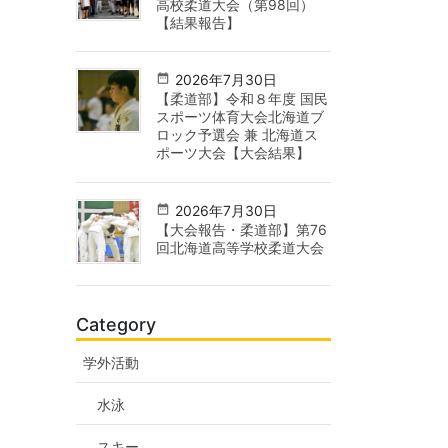
高校柔道大会（第98回）
【結果報告】
2026年7月30日
【柔道部】令和８年度 国民
スポーツ体育大会北海道ブ
ロック予選会 兼 北海道ス
ポーツ大会【大会結果】
2026年7月30日
【大会報告・柔道部】第76
回北海道高等学校柔道大会
Category
学外活動
水泳
スキー