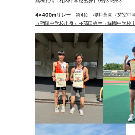
髙橋孔晴（札内中学校出身）9分31秒83
4×400mリレー
第4位 櫻井蒼真（芽室中
（翔陽中学校出身）→部田柊生（緑園中学校出身