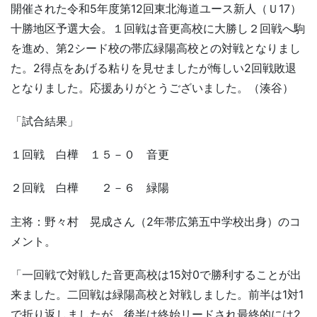
開催された令和5年度第12回東北海道ユース新人（Ｕ17）
十勝地区予選大会。１回戦は音更高校に大勝し２回戦へ駒
を進め、第2シード校の帯広緑陽高校との対戦となりまし
た。2得点をあげる粘りを見せましたが悔しい2回戦敗退
となりました。応援ありがとうございました。（湊谷）
「試合結果」
１回戦 白樺 １５－０ 音更
２回戦 白樺 ２－６ 緑陽
主将：野々村 晃成さん（2年帯広第五中学校出身）のコ
メント。
「一回戦で対戦した音更高校は15対0で勝利することが出
来ました。二回戦は緑陽高校と対戦しました。前半は1対1
で折り返しましたが、後半は終始リードされ最終的には2