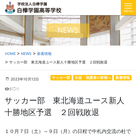
MENU
NEWS
HOME
NEWS
新着情報
サッカー部 東北海道ユース新人十勝地区予選 ２回戦敗退
サッカー部
生徒・保護者の皆様へ
新着情報
2023年10月12日
5
0
visibility
favorite_border
サッカー部 東北海道ユース新人
十勝地区予選 ２回戦敗退
１０月７日（土）～９日（月）の日程で中札内交流の杜で