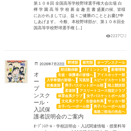
第１０８回 全国高等学校野球選手権大会出場 白
樺 学 園 高 等 学 校 募 金 趣 意 書 盛夏の候、皆様
におかれましては、益々ご健勝のこととお慶び申
しあげます。 今般、本校野球部が、第１０８回全
国高等学校野球選手権 […]
2227
2
visibility
favorite_border
野球部
探究部
オープンスクール
2026年7月22日
部活動体験
バドミントン部
新着情報
オ
生徒・保護者の皆様へ
アイスホッケー部
ー
入学希望の皆様へ
写真部
スピードスケート部
吹奏楽部
男子バスケットボール部
陸上競技部
プ
柔道部
アスリートコース指定クラブ
ンスク
体育会系クラブ
女子バスケットボール部
ール・
文化系クラブ・生徒会外局
サッカー部
女子バレーボール部
男子バレーボール部
入試保
進路ご担当の先生へ
護者説明会のご案内
ｵｰﾌﾟﾝｽｸｰﾙ・学校説明会・入試関連情報・授業料等