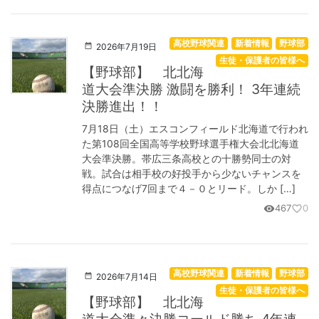
高校野球関連
新着情報
野球部
2026年7月19日
生徒・保護者の皆様へ
【野球部】 北北海
道大会準決勝 激闘を勝利！ 3年連続
決勝進出！！
7月18日（土）エスコンフィールド北海道で行われ
た第108回全国高等学校野球選手権大会北北海道
大会準決勝。帯広三条高校との十勝勢同士の対
戦。試合は相手校の好投手から少ないチャンスを
得点につなげ7回まで４－０とリード。しか […]
467
0
visibility
favorite_border
高校野球関連
新着情報
野球部
2026年7月14日
生徒・保護者の皆様へ
【野球部】 北北海