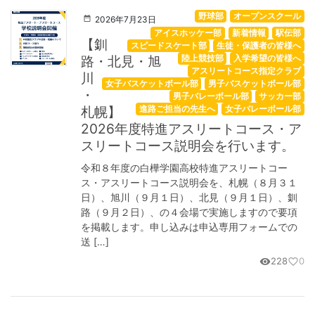
野球部
オープンスクール
2026年7月23日
アイスホッケー部
新着情報
駅伝部
【釧
スピードスケート部
生徒・保護者の皆様へ
路・北見・旭
陸上競技部
入学希望の皆様へ
アスリートコース指定クラブ
川
女子バスケットボール部
男子バスケットボール部
・
男子バレーボール部
サッカー部
札幌】
進路ご担当の先生へ
女子バレーボール部
2026年度特進アスリートコース・ア
スリートコース説明会を行います。
令和８年度の白樺学園高校特進アスリートコー
ス・アスリートコース説明会を、札幌（８月３１
日）、旭川（９月１日）、北見（９月１日）、釧
路（９月２日）、の４会場で実施しますので要項
を掲載します。申し込みは申込専用フォームでの
送 […]
228
0
visibility
favorite_border