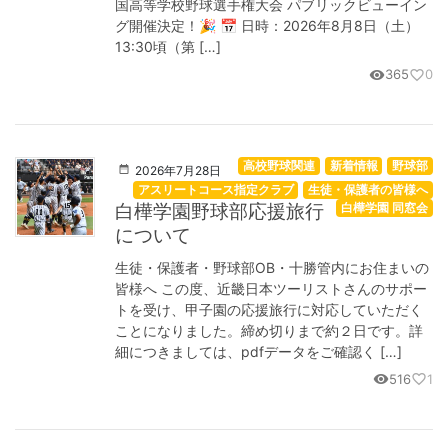
国高等学校野球選手権大会 パブリックビューイン
グ開催決定！🎉 📅 日時：2026年8月8日（土）
13:30頃（第 […]
365
0
visibility
favorite_border
高校野球関連
新着情報
野球部
2026年7月28日
アスリートコース指定クラブ
生徒・保護者の皆様へ
白樺学園野球部応援旅行
白樺学園 同窓会
について
生徒・保護者・野球部OB・十勝管内にお住まいの
皆様へ この度、近畿日本ツーリストさんのサポー
トを受け、甲子園の応援旅行に対応していただく
ことになりました。締め切りまで約２日です。詳
細につきましては、pdfデータをご確認く […]
516
1
visibility
favorite_border