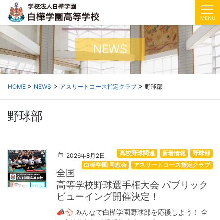
MENU
NEWS
HOME
NEWS
アスリートコース指定クラブ
野球部
野球部
高校野球関連
新着情報
野球部
2026年8月2日
白樺学園 同窓会
アスリートコース指定クラブ
全国
高等学校野球選手権大会 パブリック
ビューイング開催決定！
📣⚾ みんなで白樺学園野球部を応援しよう！ 全