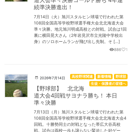
道大会準々決勝コールド勝ち 4年連
続準決勝進出！
7月14日（火）旭川スタルヒン球場で行われた第
108回全国高等学校野球選手権大会北北海道大会
準々決勝。地元旭川明成高校との対戦。試合は1回
裏に横田晃大さん（2年岩見沢市立光陵中学校出
身）のソロホームランが飛び出し先制。そ […]
886
1
visibility
favorite_border
高校野球関連
新着情報
野球部
2026年7月14日
生徒・保護者の皆様へ
【野球部】 北北海
道大会4回戦サヨナラ勝ち！ 本日
準々決勝
7月13日（月）旭川スタルヒン球場で行われた第
108回全国高等学校野球選手権大会北北海道大会4
回戦。十勝勢同士の対戦となった帯広大谷高校
戦。試合は両校一歩も譲らない緊迫した好ゲー