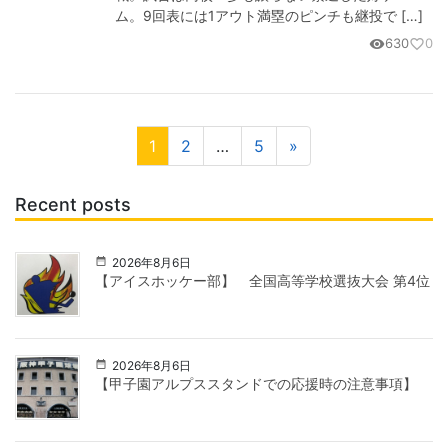
ム。9回表には1アウト満塁のピンチも継投で […]
630
0
visibility
favorite_border
1
2
…
5
»
Recent posts
2026年8月6日
【アイスホッケー部】 全国高等学校選抜大会 第4位
2026年8月6日
【甲子園アルプススタンドでの応援時の注意事項】