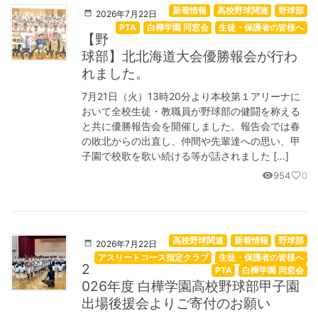
新着情報
高校野球関連
野球部
2026年7月22日
PTA
白樺学園 同窓会
生徒・保護者の皆様へ
【野
球部】北北海道大会優勝報会が行わ
れました。
7月21日（火）13時20分より本校第１アリーナに
おいて全校生徒・教職員が野球部の健闘を称える
と共に優勝報告会を開催しました。報告会では春
の敗北からの出直し、仲間や先輩達への思い、甲
子園で校歌を歌い続ける等が話されました […]
954
0
visibility
favorite_border
高校野球関連
新着情報
野球部
2026年7月22日
アスリートコース指定クラブ
生徒・保護者の皆様へ
2
PTA
白樺学園 同窓会
026年度 白樺学園高校野球部甲子園
出場後援会よりご寄付のお願い