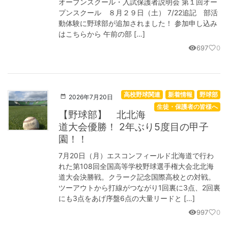
オープンスクール・入試保護者説明会 第１回オー
プンスクール ８月２９日（土） 7/22追記 部活
動体験に野球部が追加されました！ 参加申し込み
はこちらから 午前の部 […]
697
0
visibility
favorite_border
高校野球関連
新着情報
野球部
2026年7月20日
生徒・保護者の皆様へ
【野球部】 北北海
道大会優勝！ 2年ぶり5度目の甲子
園！！
7月20日（月）エスコンフィールド北海道で行わ
れた第108回全国高等学校野球選手権大会北北海
道大会決勝戦。クラーク記念国際高校との対戦。
ツーアウトから打線がつながり1回裏に3点、2回裏
にも3点をあげ序盤6点の大量リードと […]
997
0
visibility
favorite_border