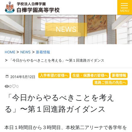
MENU
NEWS
HOME
NEWS
新着情報
「今日からやるべきことを考える」〜第１回進路ガイダンス
入学希望の皆様へ
生徒・保護者の皆様へ
新着情報
2014年5月12日
進路ご担当の先生へ
0
0
visibility
favorite_border
「今日からやるべきことを考え
る」〜第１回進路ガイダンス
本日１時間目から３時間目、本校第二アリーナで各学年を