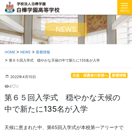
MENU
NEWS
HOME
NEWS
新着情報
第６５回入学式 穏やかな天候の中で新たに135名が入学
生徒・保護者の皆様へ
新着情報
2022年4月10日
4
0
visibility
favorite_border
第６５回入学式 穏やかな天候の
中で新たに135名が入学
天候に恵まれた中、第65回入学式が本校第一アリーナで