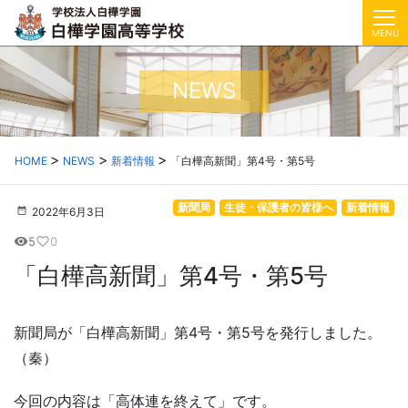
MENU
NEWS
HOME
NEWS
新着情報
「白樺高新聞」第4号・第5号
新聞局
生徒・保護者の皆様へ
新着情報
2022年6月3日
5
0
visibility
favorite_border
「白樺高新聞」第4号・第5号
新聞局が「白樺高新聞」第4号・第5号を発行しました。
（秦）
今回の内容は「高体連を終えて」です。